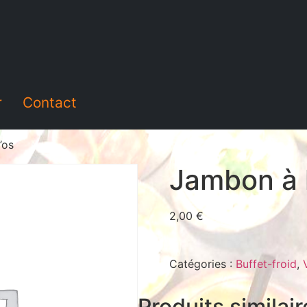
r
Contact
’os
Jambon à l
2,00
€
Catégories :
Buffet-froid
,
Produits similai