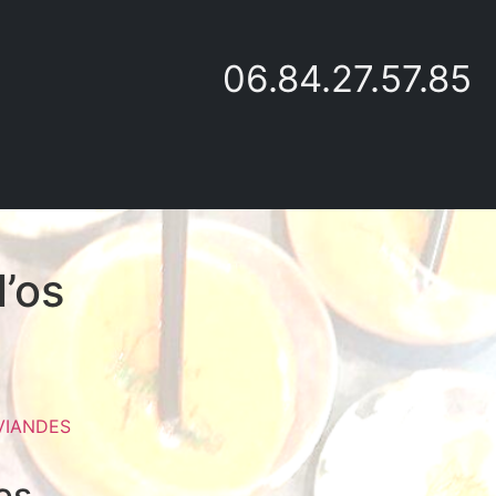
06.84.27.57.85
’os
VIANDES
res