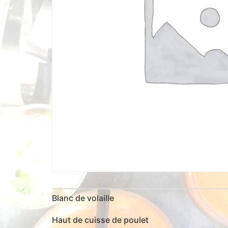
Blanc de volaille
Haut de cuisse de poulet