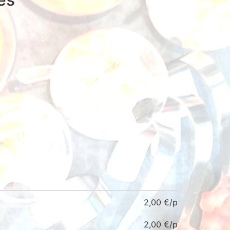
2,00
€
2,00
€