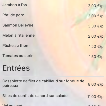
Jambon à l’os
2,00
€
Rôti de porc
2,00
€
Saumon Bellevue
3,30
€
Melon à l’italienne
2,00
€
Pêche au thon
1,50
€
Tomates au surimi
1,50
€
Entrées
Cassolette de filet de cabillaud sur fondue de
8,00
€
poireaux
Billes de confit de canard sur salade
11,00
€
Vol au vent