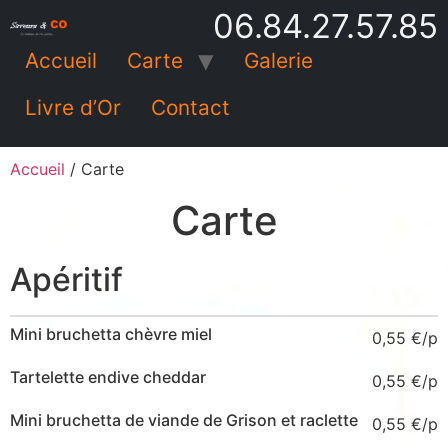
06.84.27.57.85
Accueil
Carte
Galerie
Livre d’Or
Contact
Accueil
/ Carte
Carte
Apéritif
Mini bruchetta chèvre miel
0,55
€
Tartelette endive cheddar
0,55
€
Mini bruchetta de viande de Grison et raclette
0,55
€