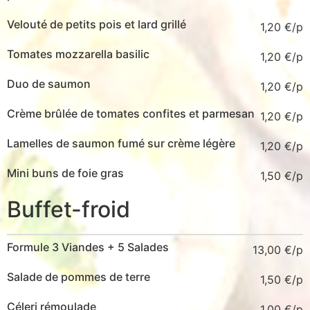
Velouté de petits pois et lard grillé
1,20
€
Tomates mozzarella basilic
1,20
€
Duo de saumon
1,20
€
Crème brûlée de tomates confites et parmesan
1,20
€
Lamelles de saumon fumé sur crème légère
1,20
€
Mini buns de foie gras
1,50
€
Buffet-froid
Formule 3 Viandes + 5 Salades
13,00
€
Salade de pommes de terre
1,50
€
Céleri rémoulade
1,00
€